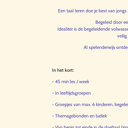
Een taal leren doe je best van jongs
Begeleid door een
Idealiter is de begeleidende volwas
veili
Al spelenderwijs ontdek
In het kort:
- 45 min les / week
- In leeftijdsgroepen
- Groepjes van max. 6 kinderen, begele
- Themagebonden en ludiek
- Van begin tot einde in de doeltaal (i