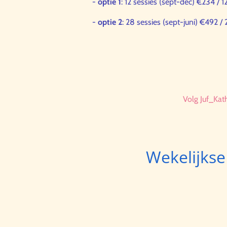
-
optie 1
: 12 sessies (sept-dec) €234 / 1
-
optie 2
: 28 sessies (sept-juni) €492 /
Volg Juf_Kat
Wekelijkse