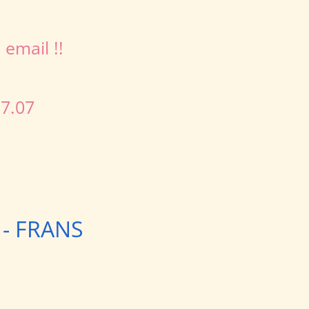
 email !!
7.07
s - FRANS