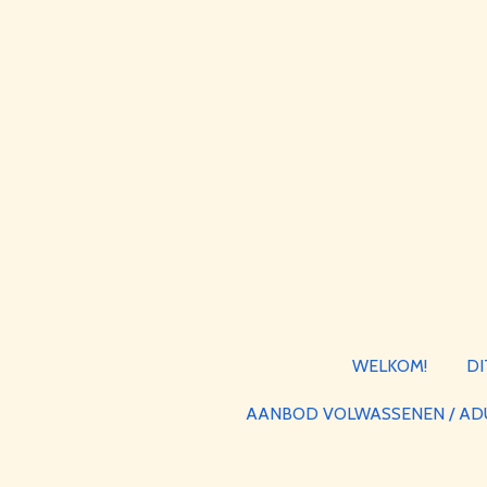
Ga
direct
naar
de
hoofdinhoud
WELKOM!
DI
AANBOD VOLWASSENEN / AD